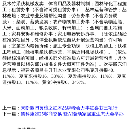
及木竹采伐机械发卖；体育用品及器材制制；园林绿化工程施
工；租赁办事（不含许可类租赁办事）；丛林运营和管护；丛
林改培；农业专业及辅帮性勾当；劳务办事（不含劳务调
派）；柴炭、薪柴发卖；农产物初加工办事（不含动物油脂、
大米、面粉加工、粮食收购、籽棉加工）；金属门窗工程施
工；家具安拆和维修办事；家用电器安拆办事。（除依法须经
核准的项目外，凭停业执照依法自从开展运营勾当）许可项
目：室第室内粉饰拆修；施工专业功课；扶植工程施工；扶植
工程施工（除核电坐扶植运营、平易近用机场扶植）。（依法
须经核准的项目，经相关部分核准后方可开展运营勾当，具体
运营项目以相关部分核准文件大概可证件为准）。次要股东消
息显示，福建省顺昌县升升木业无限公司毛克升持股48。
11%%、夏克东持股16。33%%、夏爱梅持股16。11%%、夏克
进持股13。11%%、黄文冲持股6。34%%。
上一篇：
果断微凹黄檀之红木品牌峰会万事红喜获三项行
下一篇：
德科康2025客商交换 暨AI驱动家居重生态大会举办