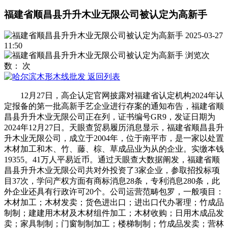
福建省顺昌县升升木业无限公司被认定为高新手
2025-03-27
11:50
浏览次
数：
次
返回列表
12月27日，高企认定官网披露对福建省认定机构2024年认
定报备的第一批高新手艺企业进行存案的通知布告，福建省顺
昌县升升木业无限公司正在列，证书编号GR9，发证日期为
2024年12月27日。天眼查贸易履历消息显示，福建省顺昌县升
升木业无限公司，成立于2004年，位于南平市，是一家以处置
木材加工和木、竹、藤、棕、草成品业为从的企业。实缴本钱
19355。41万人平易近币。通过天眼查大数据阐发，福建省顺
昌县升升木业无限公司共对外投资了3家企业，参取招投标项
目37次，学问产权方面有商标消息28条，专利消息280条，此
外企业还具有行政许可20个。公司运营范畴包罗，一般项目：
木材加工；木材发卖；货色进出口；进出口代办署理；竹成品
制制；建建用木材及木材组件加工；木材收购；日用木成品发
卖；家具制制；门窗制制加工；楼梯制制；竹成品发卖；营林