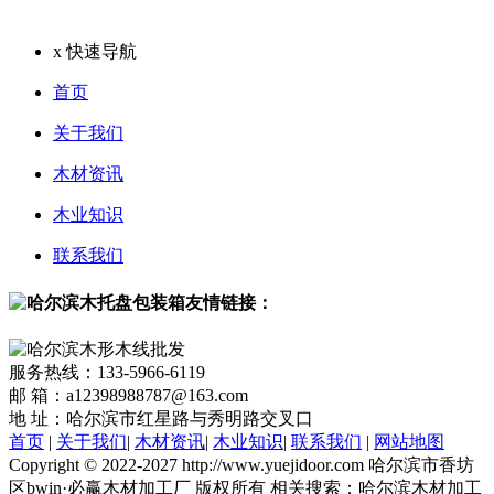
x
快速导航
首页
关于我们
木材资讯
木业知识
联系我们
友情链接：
服务热线：133-5966-6119
邮 箱：a12398988787@163.com
地 址：哈尔滨市红星路与秀明路交叉口
首页
|
关于我们
|
木材资讯
|
木业知识
|
联系我们
|
网站地图
Copyright © 2022-2027 http://www.yuejidoor.com 哈尔滨市香坊
区bwin·必赢木材加工厂 版权所有 相关搜索：哈尔滨木材加工