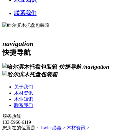
联系我们
navigation
快捷导航
快捷导航
/navigation
关于我们
木材资讯
木业知识
联系我们
服务热线
133-5966-6119
您所在的位置是：
bwin·必赢
>
木材资讯
>