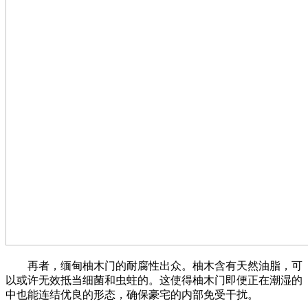
再者，缅甸柚木门的耐腐性出众。柚木含有天然油脂，可
以或许无效抵当细菌和虫蛀的。这使得柚木门即便正在潮湿的
中也能连结优良的形态，确保豪宅的内部免受干扰。