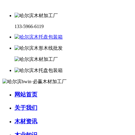
133-5966-6119
网站首页
关于我们
木材资讯
木业知识