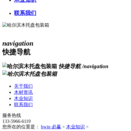
联系我们
navigation
快捷导航
快捷导航
/navigation
关于我们
木材资讯
木业知识
联系我们
服务热线
133-5966-6119
您所在的位置是：
bwin·必赢
>
木业知识
>